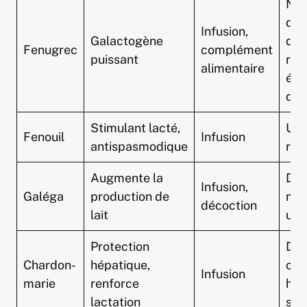
Ne 
dép
Infusion,
Galactogène
dos
Fenugrec
complément
puissant
rec
alimentaire
évi
d’al
Stimulant lacté,
Usa
Fenouil
Infusion
antispasmodique
re
Augmente la
Dem
Infusion,
Galéga
production de
méd
décoction
lait
usa
Protection
Déc
Chardon-
hépatique,
cas
Infusion
marie
renforce
hép
lactation
spé