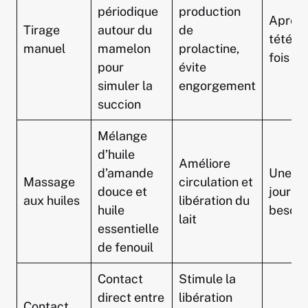
périodique
production
Après
Tirage
autour du
de
tétée 
manuel
mamelon
prolactine,
fois pa
pour
évite
simuler la
engorgement
succion
Mélange
d’huile
Améliore
d’amande
Une fo
Massage
circulation et
douce et
jour ou
aux huiles
libération du
huile
besoin
lait
essentielle
de fenouil
Contact
Stimule la
direct entre
libération
Contact