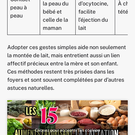
la peau du
d’ocytocine,
À cha
peau à
bébé et
facilite
tétée
peau
celle de la
l’éjection du
maman
lait
Adopter ces gestes simples aide non seulement
la montée de lait, mais entretient aussi un lien
affectif précieux entre la mère et son enfant.
Ces méthodes restent très prisées dans les
foyers et sont souvent complétées par d’autres
astuces naturelles.
Cliquez pour accepter les cookies