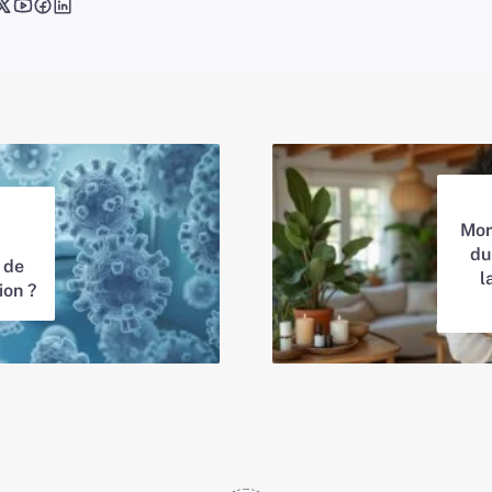
Mor
du
 de
l
ion ?