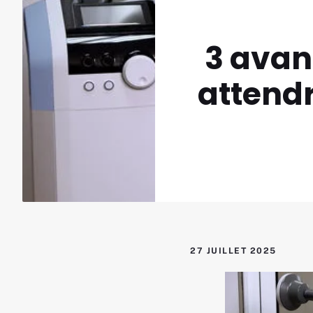
3 avan
attendr
27 JUILLET 2025