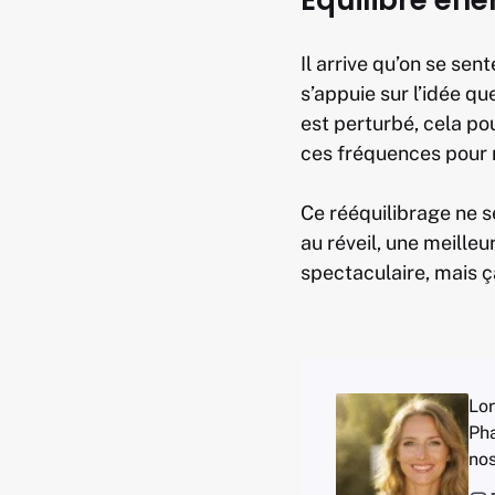
Équilibre éne
Il arrive qu’on se sen
s’appuie sur l’idée q
est perturbé, cela pou
ces fréquences pour re
Ce rééquilibrage ne s
au réveil, une meille
spectaculaire, mais ç
Lor
Pha
nos