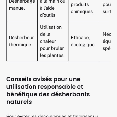
Désherbage
à la main ou
produits
pour g
manuel
à l’aide
chimiques
surfac
d’outils
Utilisation
de la
Néces
Désherbeur
Efficace,
chaleur
équip
thermique
écologique
pour brûler
spécif
les plantes
Conseils avisés pour une
utilisation responsable et
bénéfique des désherbants
naturels
Pour éviter les déconvenues et favoriser un