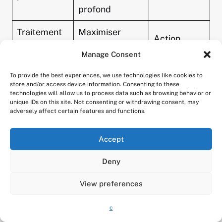
profond
Traitement
Maximiser
Action
par temps
l’effet des
rapide et
Manage Consent
sec et
ingrédients
ciblée
ensoleillé
naturels
To provide the best experiences, we use technologies like cookies to
store and/or access device information. Consenting to these
Limiter risques
technologies will allow us to process data such as browsing behavior or
Préservation
unique IDs on this site. Not consenting or withdrawing consent, may
Dosage
pour sol et
adversely affect certain features and functions.
de la
maîtrisé
plantes
biodiversité
cultivées
Accept
Faciliter le
Gain de
Deny
Outils
travail et limiter
temps et
adaptés
les pertes
View preferences
précision
Limiter
c
Variation
Durabilité
adaptation des