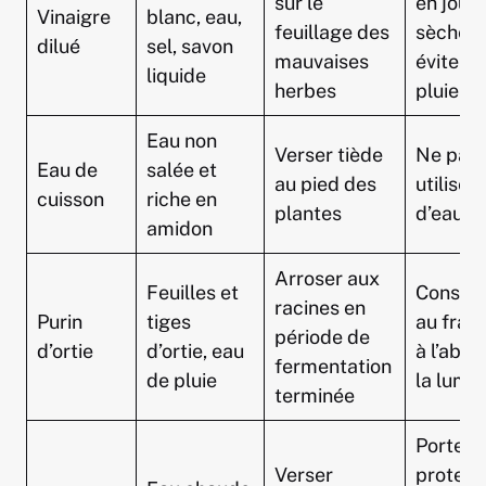
sur le
en jour
Vinaigre
blanc, eau,
feuillage des
sèche,
dilué
sel, savon
mauvaises
éviter l
liquide
herbes
pluie
Eau non
Verser tiède
Ne pas
Eau de
salée et
au pied des
utiliser
cuisson
riche en
plantes
d’eau s
amidon
Arroser aux
Feuilles et
Conser
racines en
Purin
tiges
au frais
période de
d’ortie
d’ortie, eau
à l’abri 
fermentation
de pluie
la lumiè
terminée
Porter 
Verser
protect