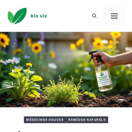
Aller
au
Men
contenu
MÉDECINES DOUCES
REMÈDES NATURELS