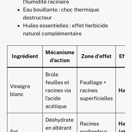
l’humidité racinaire
Eau bouillante : choc thermique
destructeur
Huiles essentielles : effet herbicide
naturel complémentaire
Mécanisme
Ingrédient
Zone d’effet
Effic
d’action
Brûle
feuilles et
Feuillage +
Vinaigre
racines via
racines
Haut
blanc
l’acide
superficielles
acétique
Déshydrate
Racines
Haut
en altérant
Sel
profondeur
(atte