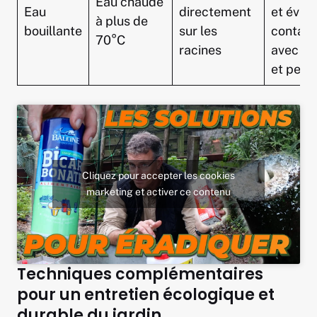
Eau chaude
Eau
directement
et évite
à plus de
bouillante
sur les
contact
70°C
racines
avec ma
et peau
Cliquez pour accepter les cookies
marketing et activer ce contenu
Techniques complémentaires
pour un entretien écologique et
durable du jardin