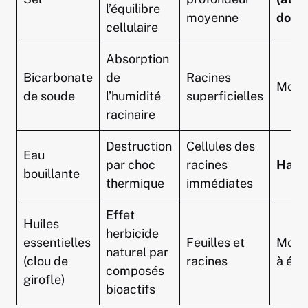
l’équilibre
moyenne
dosa
cellulaire
Absorption
Bicarbonate
de
Racines
Moye
de soude
l’humidité
superficielles
racinaire
Destruction
Cellules des
Eau
par choc
racines
Haut
bouillante
thermique
immédiates
Effet
Huiles
herbicide
essentielles
Feuilles et
Moye
naturel par
(clou de
racines
à éle
composés
girofle)
bioactifs