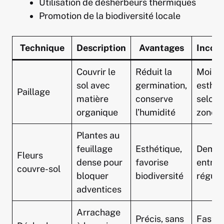
Utilisation de désherbeurs thermiques
Promotion de la biodiversité locale
Technique
Description
Avantages
Incon
Couvrir le
Réduit la
Moins
sol avec
germination,
esthét
Paillage
matière
conserve
selon 
organique
l’humidité
zones
Plantes au
feuillage
Esthétique,
Dema
Fleurs
dense pour
favorise
entret
couvre-sol
bloquer
biodiversité
réguli
adventices
Arrachage
Précis, sans
Fastid