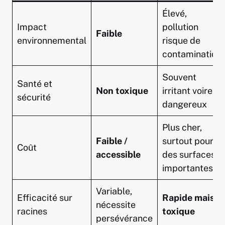
Élevé,
Impact
pollution
Faible
environnemental
risque de
contamination
Souvent
Santé et
Non toxique
irritant voire
sécurité
dangereux
Plus cher,
Faible /
surtout pour
Coût
accessible
des surfaces
importantes
Variable,
Efficacité sur
Rapide mais
nécessite
racines
toxique
persévérance