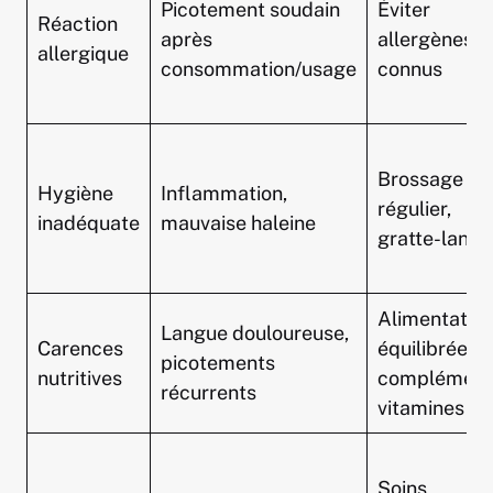
Picotement soudain
Éviter
Réaction
après
allergènes
allergique
consommation/usage
connus
Brossage
Hygiène
Inflammation,
régulier,
inadéquate
mauvaise haleine
gratte-lang
Alimentatio
Langue douloureuse,
Carences
équilibrée,
picotements
nutritives
complément
récurrents
vitamines B
Soins