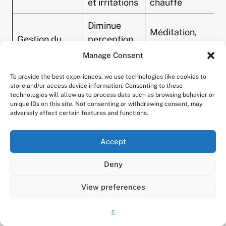
et irritations
chauffé
Diminue
Méditation,
Gestion du
perception
compléments
stress
des
Manage Consent
Suntheanine
picotements
To provide the best experiences, we use technologies like cookies to
store and/or access device information. Consenting to these
technologies will allow us to process data such as browsing behavior or
Un équilibre naturel allié à ces astuces
unique IDs on this site. Not consenting or withdrawing consent, may
ancestrales permet de réduire
adversely affect certain features and functions.
considérablement l’inconfort lié à la langue qui
pique, sans recourir systématiquement à des
Accept
traitements médicamenteux lourds.
Deny
View preferences
c
Cliquez pour accepter les cookies