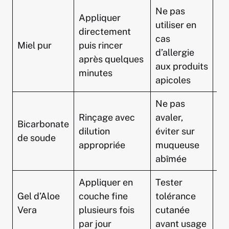
Ne pas
Appliquer
utiliser en
directement
cas
Co
Miel pur
puis rincer
d’allergie
Bo
après quelques
aux produits
minutes
apicoles
Ne pas
Rinçage avec
avaler,
Bicarbonate
dilution
éviter sur
La
de soude
appropriée
muqueuse
abîmée
Appliquer en
Tester
Gel d’Aloe
couche fine
tolérance
Pr
Vera
plusieurs fois
cutanée
Fl
par jour
avant usage