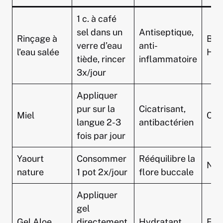
1 c. à café
sel dans un
Antiseptique,
Rinçage à
Boir
verre d’eau
anti-
l’eau salée
Her
tiède, rincer
inflammatoire
3x/jour
Appliquer
pur sur la
Cicatrisant,
Miel
Cos
langue 2-3
antibactérien
fois par jour
Yaourt
Consommer
Rééquilibre la
Nat
nature
1 pot 2x/jour
flore buccale
Appliquer
gel
Gel Aloe
directement
Hydratant,
Flo