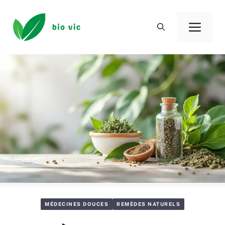
Aller
au
Men
contenu
MÉDECINES DOUCES
REMÈDES NATURELS