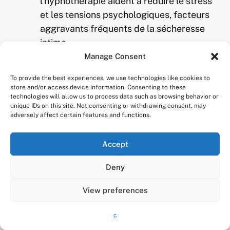
l’hypnothérapie aident à réduire le stress
et les tensions psychologiques, facteurs
aggravants fréquents de la sécheresse
intime.
Manage Consent
To provide the best experiences, we use technologies like cookies to
store and/or access device information. Consenting to these
technologies will allow us to process data such as browsing behavior or
unique IDs on this site. Not consenting or withdrawing consent, may
adversely affect certain features and functions.
Accept
Deny
Lorem ipsum amet elit morbi dolor tortor.
Vivamus eget mollis nostra ullam corper.
View preferences
1
Pharetra torquent auctor metus felis nibh
velit. Natoque tellus semper taciti nostra.
c
Semper pharetra montes habitant congue