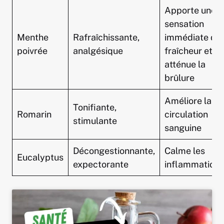
Apporte une
sensation
Menthe
Rafraîchissante,
immédiate de
poivrée
analgésique
fraîcheur et
atténue la
brûlure
Améliore la
Tonifiante,
Romarin
circulation
stimulante
sanguine
Décongestionnante,
Calme les
Eucalyptus
expectorante
inflammations