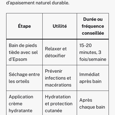
d’apaisement naturel durable.
Durée ou
Étape
Utilité
fréquence
conseillée
Bain de pieds
15-20
Relaxer et
tiède avec sel
minutes, 3
détoxifier
d’Epsom
fois/semaine
Prévenir
Séchage entre
Immédiat
infections et
les orteils
après bain
macérations
Application
Hydratation
Après
crème
et protection
chaque bain
hydratante
cutanée