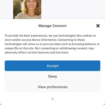
Lorem ipsum amet elit morbi dolor tortor.
Manage Consent
Vivamus eget mollis nostra ullam corper.
Pharetra torquent auctor metus felis nibh
To provide the best experiences, we use technologies like cookies to
velit. Natoque tellus semper taciti nostra.
store and/or access device information. Consenting to these
technologies will allow us to process data such as browsing behavior or
Semper pharetra montes habitant congue
unique IDs on this site. Not consenting or withdrawing consent, may
integer magnis.
adversely affect certain features and functions.
Accept
Deny
View preferences
c