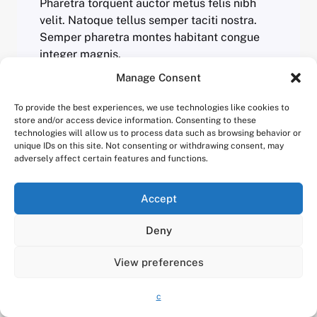
Pharetra torquent auctor metus felis nibh
velit. Natoque tellus semper taciti nostra.
Semper pharetra montes habitant congue
integer magnis.
Manage Consent
To provide the best experiences, we use technologies like cookies to
store and/or access device information. Consenting to these
technologies will allow us to process data such as browsing behavior or
unique IDs on this site. Not consenting or withdrawing consent, may
adversely affect certain features and functions.
Accept
Remèdes de grand-mère
Deny
pour soulager l’arthrose du
genou
View preferences
c