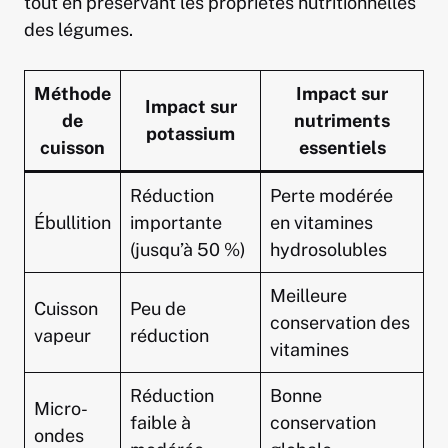
tout en préservant les propriétés nutritionnelles
des légumes.
Méthode
Impact sur
Impact sur
de
nutriments
potassium
cuisson
essentiels
Réduction
Perte modérée
Ébullition
importante
en vitamines
(jusqu’à 50 %)
hydrosolubles
Meilleure
Cuisson
Peu de
conservation des
vapeur
réduction
vitamines
Réduction
Bonne
Micro-
faible à
conservation
ondes