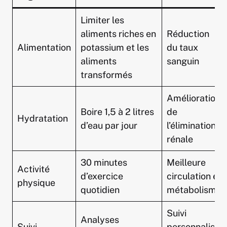
Limiter les
aliments riches en
Réduction
Alimentation
potassium et les
du taux
aliments
sanguin
transformés
Amélioration
Boire 1,5 à 2 litres
de
Hydratation
d’eau par jour
l’élimination
rénale
30 minutes
Meilleure
Activité
d’exercice
circulation et
physique
quotidien
métabolisme
Suivi
Analyses
Suivi
personnalisé