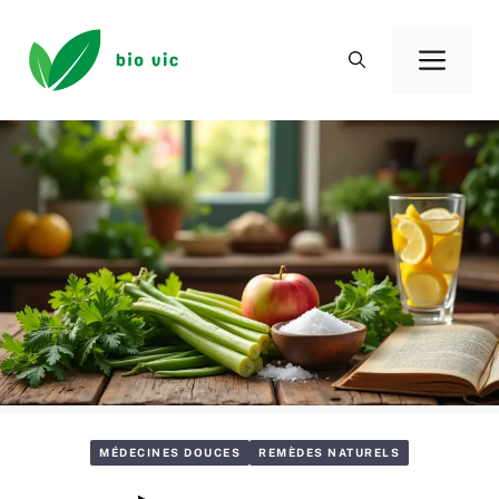
Aller
au
Men
contenu
MÉDECINES DOUCES
REMÈDES NATURELS